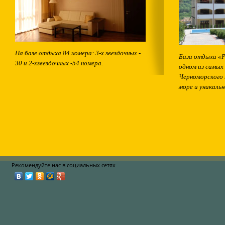
На базе отдыха 84 номера: 3-х звездочных -
База отдыха «Р
30 и 2-хзвездочных -54 номера.
одном из самых
Черноморского 
море и уникальн
Рекомендуйте нас в социальных сетях