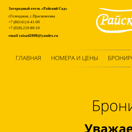
Загородный отель «Райский Сад»
г.Геленджик, с.Прасковеевка
+7 (86141) 6-41-09
+7 (928) 210-89-10
email
raisad2008@yandex.ru
ГЛАВНАЯ
НОМЕРА И ЦЕНЫ
БРОНИР
Брон
Уважае