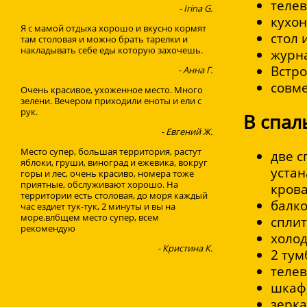
телев
- Irina G.
кухон
Я с мамой отдыха хорошо и вкусно кормят
стол 
там столовая и можно брать тарелки и
накладывать себе еды которую захочешь.
журн
Встр
- Анна Г.
совм
Очень красивое, ухоженное место. Много
зелени. Вечером приходили еноты и ели с
рук.
В спал
- Евгений Ж.
Место супер, большая территория, растут
две с
яблоки, груши, виноград и ежевика, вокруг
устан
горы и лес, очень красиво, номера тоже
приятные, обслуживают хорошо. На
крова
территории есть столовая, до моря каждый
балко
час ездиет тук-тук, 2 минуты и вы на
море.влбщем место супер, всем
сплит
рекомендую
холод
- Кристина К.
2 тум
телев
шкаф
зерка