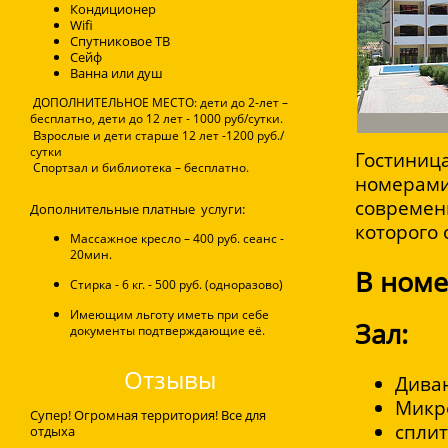
Кондиционeр
Wifi
Спутниковое ТВ
Сейф
Ванна или душ
ДОПОЛНИТЕЛЬНОЕ МЕСТО: дети до 2-лет –
бесплатно, дети до 12 лет - 1000 руб/сутки.
В
зрослые и дети старше 12 лет -1200 руб./
сутки
Гостиница
Спортзал и б
иблиотека – бесплатно.
номерами 
современ
Дополнительные платные услуги:
которого
Массажное кресло – 400 руб. сеанс -
20мин.
В номе
Стирка - 6 кг. - 500 руб. (одноразово)
Имеющим льготу иметь при себе
Зал:
документы подтверждающие её.
Отзывы
Дива
Микр
Супер! Огромная территория! Все для
сплит
отдыха