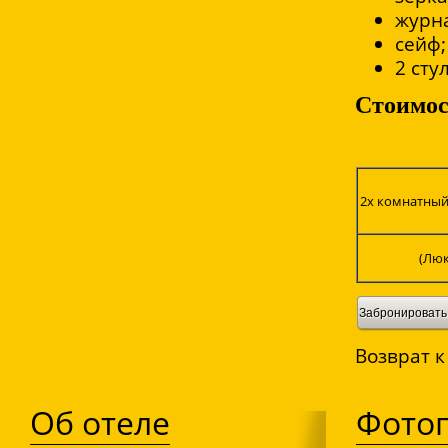
журн
сейф;
2 сту
Стоимос
2х комнатны
(Люк
Забронировать
Возврат к
Об отеле
Фото