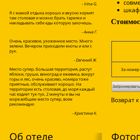
совм
- Irina G.
шкаф
Я с мамой отдыха хорошо и вкусно кормят
там столовая и можно брать тарелки и
Стоимос
накладывать себе еды которую захочешь.
- Анна Г.
Очень красивое, ухоженное место. Много
зелени. Вечером приходили еноты и ели с
рук.
- Евгений Ж.
Место супер, большая территория, растут
За номер 
яблоки, груши, виноград и ежевика, вокруг
горы и лес, очень красиво, номера тоже
приятные, обслуживают хорошо. На
Забронировать
территории есть столовая, до моря каждый
час ездиет тук-тук, 2 минуты и вы на
Возврат к
море.влбщем место супер, всем
рекомендую
- Кристина К.
Об отеле
Фото