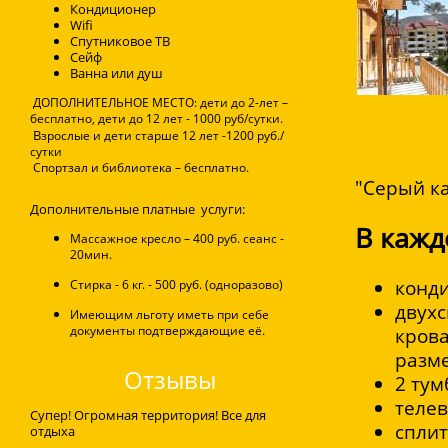
Кондиционeр
Wifi
Спутниковое ТВ
Сейф
Ванна или душ
ДОПОЛНИТЕЛЬНОЕ МЕСТО: дети до 2-лет –
бесплатно, дети до 12 лет - 1000 руб/сутки.
В
зрослые и дети старше 12 лет -1200 руб./
сутки
Спортзал и б
иблиотека – бесплатно.
"Серый ка
Дополнительные платные услуги:
В кажд
Массажное кресло – 400 руб. сеанс -
20мин.
конд
Стирка - 6 кг. - 500 руб. (одноразово)
двухс
Имеющим льготу иметь при себе
документы подтверждающие её.
крова
разм
Отзывы
2 тум
телев
Супер! Огромная территория! Все для
сплит
отдыха