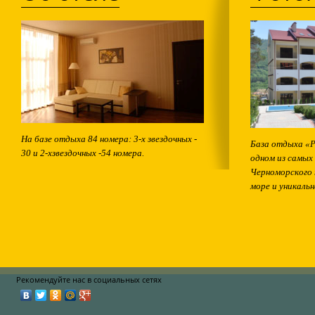
На базе отдыха 84 номера: 3-х звездочных -
База отдыха «Р
30 и 2-хзвездочных -54 номера.
одном из самых
Черноморского 
море и уникальн
Рекомендуйте нас в социальных сетях